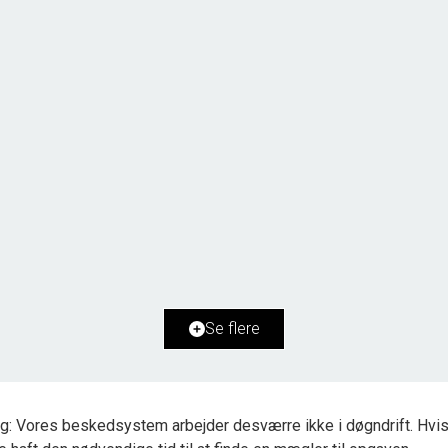
Syderholm 10,
9800 Hjørring
2
Boligareal
157
m
2
Grundareal
1.993
m
Ejendomstype
Villa
Se flere
2.595.000 kr.
g: Vores beskedsystem arbejder desværre ikke i døgndrift. Hvis 