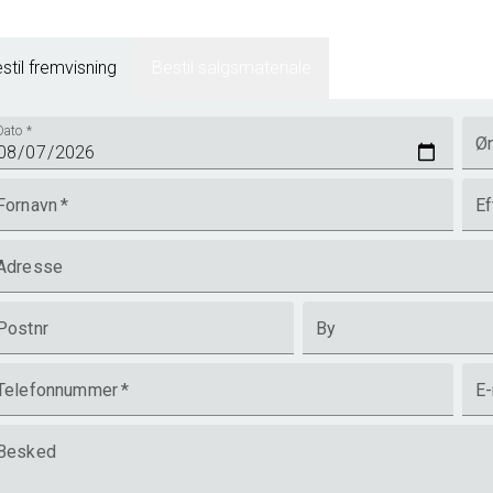
stil fremvisning
Bestil salgsmateriale
Dato
*
Øn
Fornavn
*
Ef
Adresse
Postnr
By
Telefonnummer
*
E-
Besked