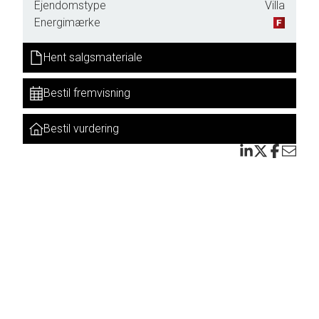
Ejendomstype
Villa
le
Energimærke
Hent salgsmateriale
Bestil fremvisning
Bestil vurdering