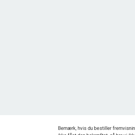
Kragemarken 36, Tornby
9850 Hirtshals
2
Grundareal
2.503
m
Ejendomstype
Fritidsgrund
325.000 kr.
Bemærk, hvis du bestiller fremvisnin