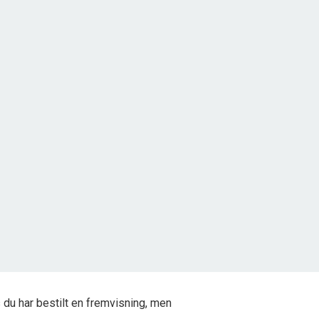
Kragemarken 46, Tornby
9850 Hirtshals
2
Grundareal
2.500
m
Ejendomstype
Fritidsgrund
500.000 kr.
du har bestilt en fremvisning, men