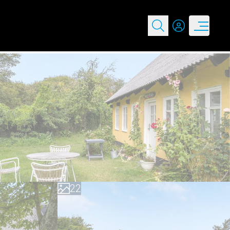
0
0
1
1
2
2
3
3
4
4
5
5