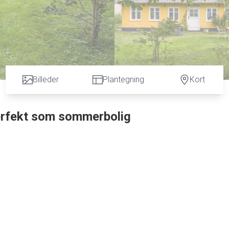
Billeder
Plantegning
Kort
perfekt som sommerbolig
 min. til stranden.
s gamle gårde, Bækgården.
andvej 80 meter væk, hersker der den skønneste fred i den dejlig
r/stue med ovenlys. Fine tilstødende rum, og en overetage med et