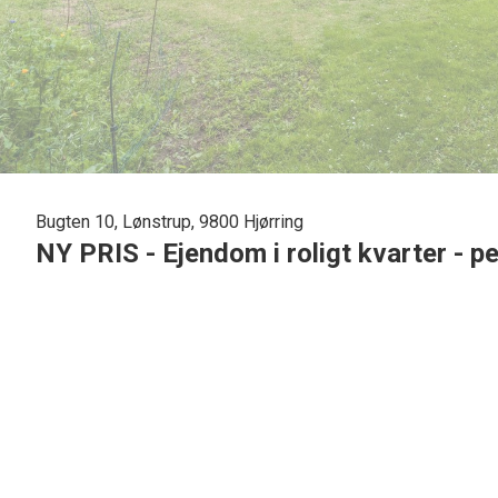
Bugten 10, Lønstrup, 9800 Hjørring
NY PRIS - Ejendom i roligt kvarter - 
Har du lyst til at bo midt i Lønstrup? En oase midt i byen? 10
Bugten 10, Lønstrup, som er hovedhuset til en af Lønstrup
Selv i højsæsonen, med masser af aktivitet på Lønstrup Str
store have.
Huset er stort, lyst og indbydende med en pragtfuld atelie
dejligt stort soveværelse samt et mindre.