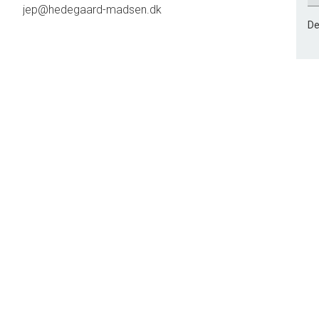
jep@hedegaard-madsen.dk
De