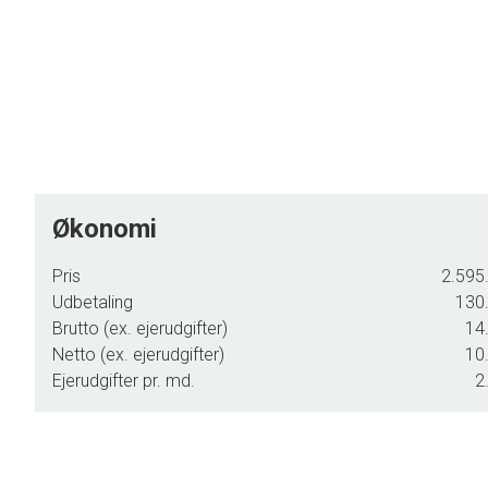
Økonomi
Pris
2.595.
Udbetaling
130.
Brutto (ex. ejerudgifter)
14.
Netto (ex. ejerudgifter)
10.
Ejerudgifter pr. md.
2