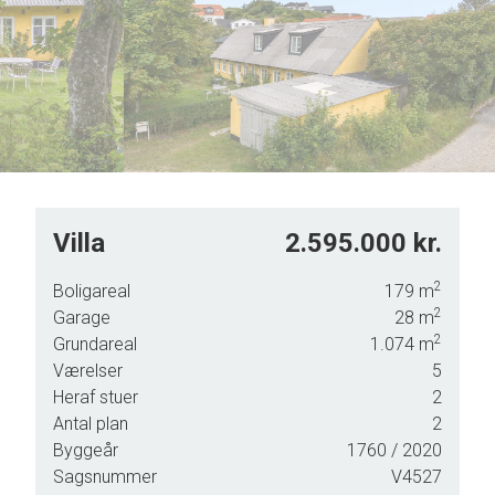
6
6
7
7
8
8
9
9
Villa
2.595.000 kr.
2
Boligareal
179
m
2
Garage
28
m
2
Grundareal
1.074
m
e
Værelser
5
Heraf stuer
2
Antal plan
2
Byggeår
1760
/ 2020
Sagsnummer
V4527