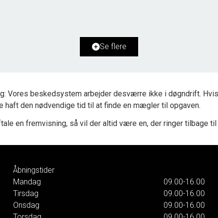
2
Boligareal
157
m
2
Grundareal
1.993
m
Ejendomstype
Villa
Se flere
2.595.000 kr.
g: Vores beskedsystem arbejder desværre ikke i døgndrift. Hvis 
ke haft den nødvendige tid til at finde en mægler til opgaven.
tale en fremvisning, så vil der altid være en, der ringer tilbage til
Åbningstider
Mandag
09.00-16.00
Tirsdag
09.00-16.00
Onsdag
09.00-16.00
Torsdag
09.00-16.00