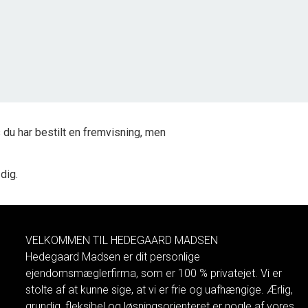
2
Grundareal
2.500
m
Ejendomstype
Fritidsgrund
500.000 kr.
du har bestilt en fremvisning, men
 dig.
VELKOMMEN TIL HEDEGAARD MADSEN
Hedegaard Madsen er dit personlige
ejendomsmæglerfirma, som er 100 % privatejet. Vi er
stolte af at kunne sige, at vi er frie og uafhængige. Ærlig,
grundig, fleksibel og løsningsorienteret er nogle af vores