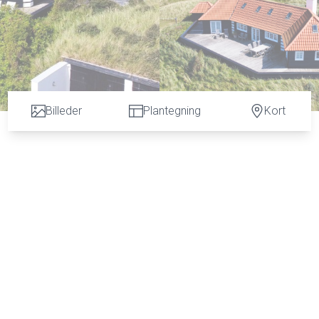
Billeder
Plantegning
Kort
 og forfatter, Jens Ervø (1880-1947) købte i 1915 cirka 100 tønd
de klitlandskab. På den absolut bedste plads byggede han i 1920
 selv. Huset er tegnet af den kendte arkitekt Ulrik Plesner, der ha
 f.eks. Kong Christian X´s Klitgaarden i Skagen. Ingeborghus har
je og afvalmet, rødt tegltag. Området blev markedsført som Kra
ået i land her. Det er et navn, der stadig lever i området med
gestranden.