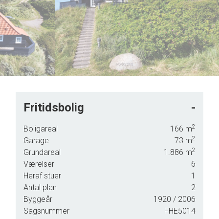
7
4
8
5
9
6
7
8
9
Fritidsbolig
-
2
Boligareal
166
m
2
Garage
73
m
er
2
Grundareal
1.886
m
 et
Værelser
6
r
Heraf stuer
1
Antal plan
2
ge
Byggeår
1920
/ 2006
Sagsnummer
FHE5014