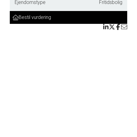
Ejendomstype
Fritidsbolig
avnet
Bestil vurdering
den
 Der
igt.
od