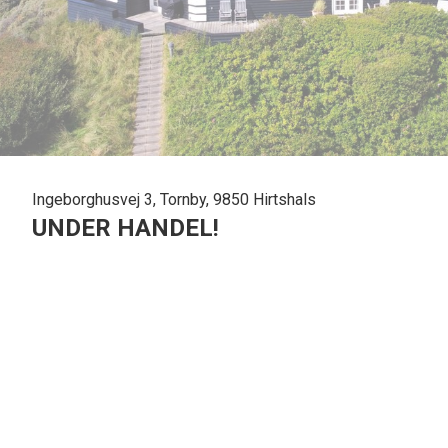
Ingeborghusvej 3, Tornby, 9850 Hirtshals
UNDER HANDEL!
Historien:
Historien om Ingeborghus er lang og interessant. Journalist
land – svarende til omkring 50 hektar jord i Tornbys kupere
hus til sin forlovede, Ingeborg Larsen – hvoraf navnet gav sig
stået for tegningsmateriale til mange kendte bygninger, som
samme struktur med en markant midterfløj, 2 korte sideflø
Strand og det henføres til, at Rolf Krake en gang skal være g
vejnavne som Krage Klit, Kragemarken, Krageengen og Kra