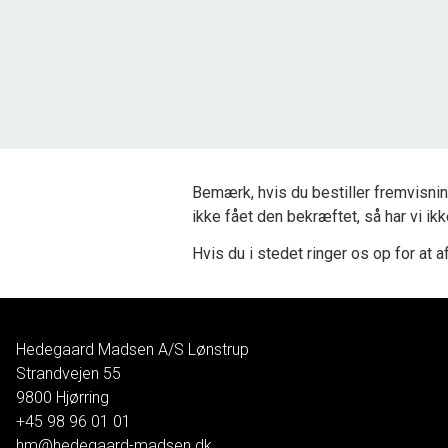
2
Grundareal
2.503
m
Ejendomstype
Fritidsgrund
325.000 kr.
Bemærk, hvis du bestiller fremvisnin
ikke fået den bekræftet, så har vi ik
Hvis du i stedet ringer os op for at af
Hedegaard Madsen A/S Lønstrup
Strandvejen 55
9800
Hjørring
+45 98 96 01 01
hm@hedegaard-madsen.dk