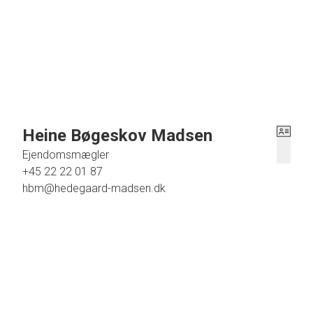
Selve den matrikel, Jens Ervø købte, fik et interessant eft
nummer og derefter forskellige bogstaver. Matrikelnummeret 
”126”.
Beliggenheden:
Tornby er både en lille by på Hirtshalsbanen og et sommerhu
Heine Bøgeskov Madsen
og Landal-feriecenter Fyrklit lige syd for Hirtshals. Her e
Ejendomsmægler
er masser af oplevelser i omegnen. Vi kan nævne Nordsøen
+45 22 22 01 87
eller Hirtshals Museum, hvor man kan se udstillinger om stran
hbm@hedegaard-madsen.dk
Brøndums Snaps med, så går man derfra med en ægte ”Hirtsh
Munchs badehotel, der her tilhørt den samme familie side
Hele Nordjylland ligger åben for oplevelser, og det vil føre fo
Grunden:
Matriklen har helt sin egen facon. Den er ikke firkantet, me
klitbakke, der rummer en ”underjordisk garage” og meget prak