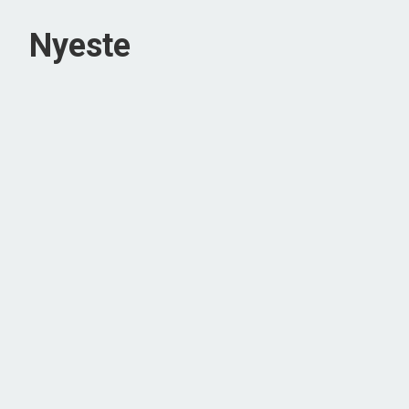
Nyeste
Kragemarken 36, Tornby
9850 Hirtshals