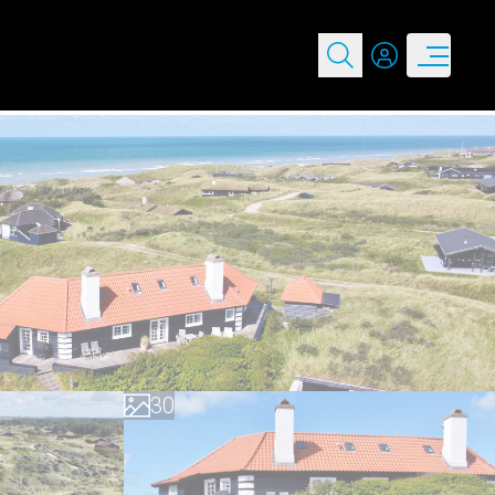
0
1
2
3
0
4
1
5
2
6
3