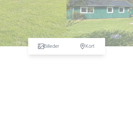
Billeder
Kort
. En del af de fastboende er kunsthåndværkere, der bruger tid
ker, skulpturer og andre typer kunsthåndværk.
r dermed med til at holde liv i byen.
en. Dette område ligger stik øst for centrum, og det tager bar
r et fint stisystem. Ligeledes er der kort afstand til stranden.
og buske. En dejlig lukket grund.