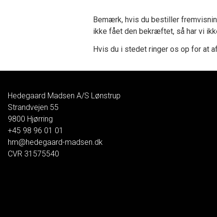
Bemærk, hvis du bestiller fremvisnin
ikke fået den bekræftet, så har vi ik
Hvis du i stedet ringer os op for at af
Hedegaard Madsen A/S Lønstrup
Strandvejen 55
9800
Hjørring
+45 98 96 01 01
hm@hedegaard-madsen.dk
CVR
31575540