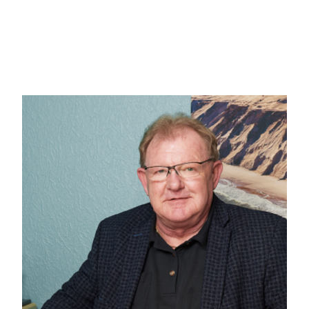
Boligen:
Ejendommen er et grønmalet træhus med fibercementtag, pl
Indvendigt er der hvide, trævægge og lofter til kip.
Gulvene er en blanding af klinker, tæpper og vinyl.
Huset indeholder en dejlig, lys stue i åben forbindelse me
Køkken og bad er nyrenoveret.
Der er brændeovn.
Annekset er nyrenoveret og her er der tillige 2 sovepladser.
Den overdækkede træterrasse med direkte adgang fra stuen
huset og annekset samt en indhegnet fliseterrasse på syds
Udlejning:
Huset har udlejningsaftale med DanCenter. Der er en årlig udl