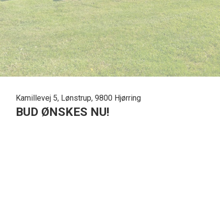
Kamillevej 5, Lønstrup, 9800 Hjørring
BUD ØNSKES NU!
Beliggenhed:
Lønstrup er en hyggelig badeby med omkring 600 fastboende
udenfor sæsonen til at producere keramik, glaskunst, smyk
Tøjbutikker og supermarked holder også åbent hele året og e
Grunden:
Der er sommerhusområder hele vejen rundt om centrum af by
minutter at gå ned til købmanden eller den Blå Café, da der e
Grunden er plan, græsbevokset og randbeplantet med træer 