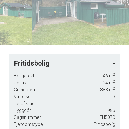
6
7
8
9
Fritidsbolig
-
2
Boligareal
46
m
en
2
Udhus
24
m
2
Grundareal
1.383
m
Værelser
3
Heraf stuer
1
Byggeår
1986
e 5
Sagsnummer
FH5070
Ejendomstype
Fritidsbolig