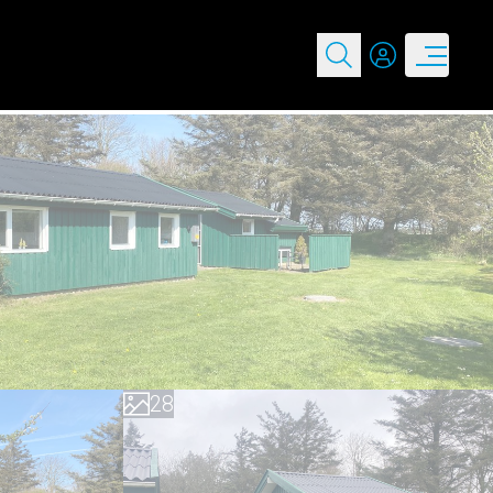
0
1
2
3
4
5
0
6
1
7
2
8
3
9
4
5