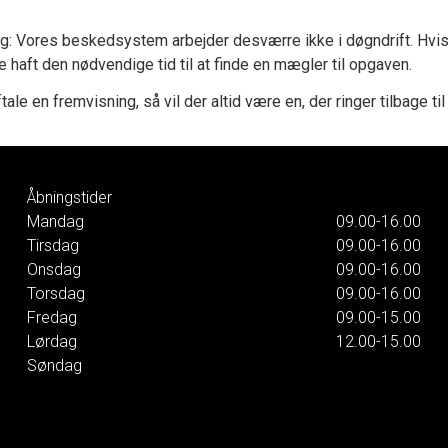
g: Vores beskedsystem arbejder desværre ikke i døgndrift. Hvis 
ke haft den nødvendige tid til at finde en mægler til opgaven.
tale en fremvisning, så vil der altid være en, der ringer tilbage til
Åbningstider
Mandag
09.00-16.00
Tirsdag
09.00-16.00
Onsdag
09.00-16.00
Torsdag
09.00-16.00
Fredag
09.00-15.00
Lørdag
12.00-15.00
Søndag