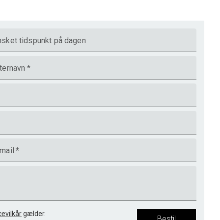
sket tidspunkt på dagen
ternavn
*
mail
*
cevilkår
gælder.
Bestil