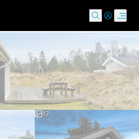
0
1
2
3
4
5
0
6
1
7
2
8
3
9
4