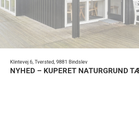
Klintevej 6, Tversted, 9881 Bindslev
NYHED – KUPERET NATURGRUND TÆ
Dejligt sommerhus beliggende i det populære Tversted – på 
marehalm, fyrretræer og det helt rigtige sommerhuslandska
Her får man en ejendom med den stemning, som mange forbin
både stranden, byen og de mange stier omkring Tversted Kl
Nordjyllands ældste plantage, og området byder på gåture, n
familien.
Grunden: