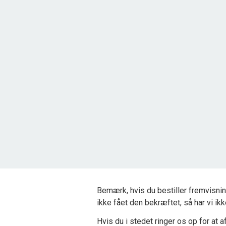
Kragemarken 36, Tornby
9850 Hirtshals
2
Grundareal
2.503
m
Ejendomstype
Fritidsgrund
325.000 kr.
Bemærk, hvis du bestiller fremvisnin
ikke fået den bekræftet, så har vi ik
Hvis du i stedet ringer os op for at af