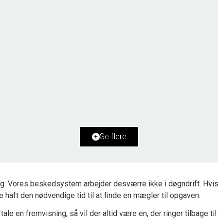
Syderholm 10,
9800 Hjørring
2
Boligareal
157
m
2
Grundareal
1.993
m
Ejendomstype
Villa
Se flere
2.595.000 kr.
g: Vores beskedsystem arbejder desværre ikke i døgndrift. Hvis 
ke haft den nødvendige tid til at finde en mægler til opgaven.
tale en fremvisning, så vil der altid være en, der ringer tilbage til