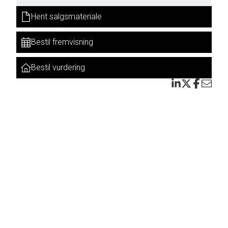
an
g
Hent salgsmateriale
Bestil fremvisning
ne.
Bestil vurdering
de
net
er er
t.