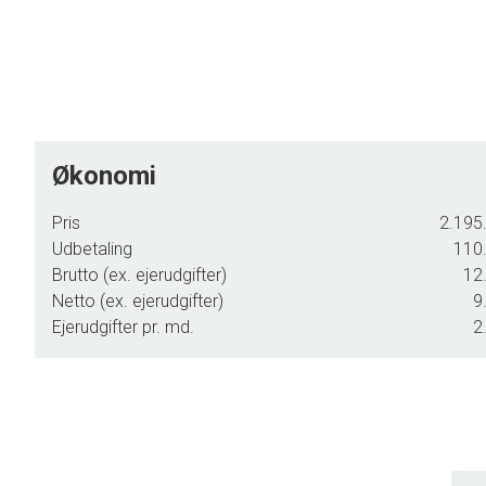
Ejendommen er oplagt både til eget brug og udlejning. Huset 
Alt i alt et dejligt og anvendeligt sommerhus på en stor na
natur omkring Tversted Klitplantage.
Økonomi
Pris
2.195.
Udbetaling
110.
Brutto (ex. ejerudgifter)
12.
Netto (ex. ejerudgifter)
9
Ejerudgifter pr. md.
2