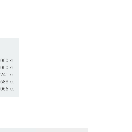
har et udlejningspotentiale på kr. 80.000,00.
turgrund – tæt på både Tversted by, stranden, ishusene og den s
000 kr.
000 kr.
241 kr.
.683 kr.
.066 kr.