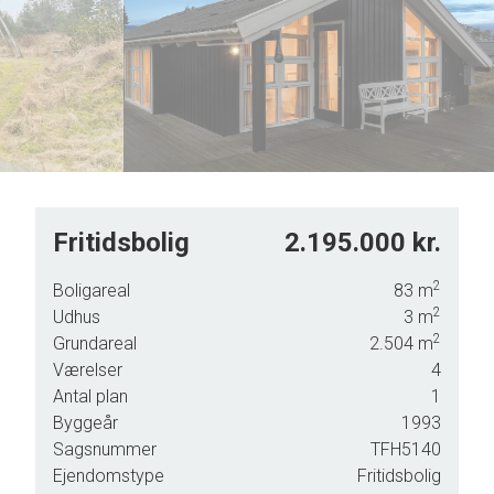
5
6
7
8
9
Fritidsbolig
2.195.000 kr.
llem
2
Boligareal
83
m
2
Udhus
3
m
2
Grundareal
2.504
m
l
Værelser
4
Antal plan
1
Byggeår
1993
Sagsnummer
TFH5140
Ejendomstype
Fritidsbolig