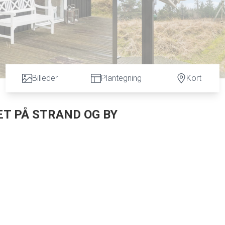
Billeder
Plantegning
Kort
T PÅ STRAND OG BY
en stor og skøn naturgrund, hvor huset ligger godt placeret me
b.
der med Tversted. Ro, natur, gode terrasser og kort afstand ti
itplantage og Tverstedsøerne. Tversted Søerne er en del af
aturlegeplads, grillpladser og gode udflugtsmuligheder for hele