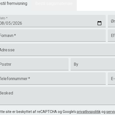
stil fremvisning
Bestil salgsmateriale
Dato
*
Øn
Fornavn
*
Ef
Adresse
Postnr
By
Telefonnummer
*
E-
Besked
tte site er beskyttet af reCAPTCHA og Google’s
privatlivspolitik
og
servi