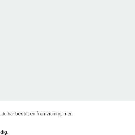
Kragemarken 46, Tornby
9850 Hirtshals
2
Grundareal
2.500
m
Ejendomstype
Fritidsgrund
500.000 kr.
du har bestilt en fremvisning, men
 dig.