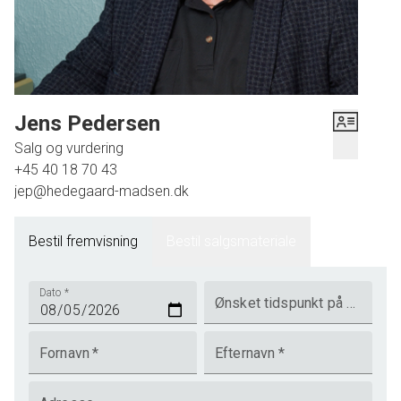
Jens Pedersen
Salg og vurdering
+45 40 18 70 43
jep@hedegaard-madsen.dk
Bestil fremvisning
Bestil salgsmateriale
Dato
*
Ønsket tidspunkt på dagen
Fornavn
*
Efternavn
*