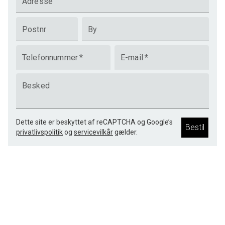
Adresse
Postnr
By
Telefonnummer
*
E-mail
*
Besked
Dette site er beskyttet af reCAPTCHA og Google’s
Bestil
privatlivspolitik
og
servicevilkår
gælder.