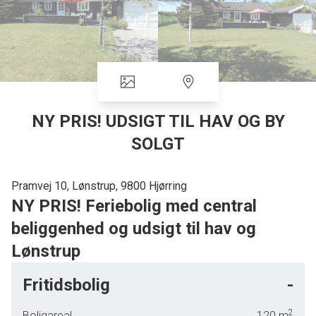
NY PRIS! UDSIGT TIL HAV OG BY
SOLGT
Pramvej 10, Lønstrup, 9800 Hjørring
NY PRIS! Feriebolig med central
beliggenhed og udsigt til hav og
Lønstrup
Beliggenhed:
Fritidsbolig
-
Lønstrup er kendetegnet ved butikker af høj kvalitet, stort
supermarked, mange arbejdende kunstnere og
kunsthåndværkere med åbne værksteder, gallerier,
2
Boligareal
120
m