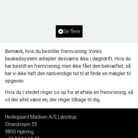
2
Grundareal
2.500
m
Ejendomstype
Fritidsgrund
Se flere
500.000 kr.
Bemærk, hvis du bestiller fremvisning: Vores
beskedsystem arbejder desværre ikke i døgndrift. Hvis du
har bestilt en fremvisning, men ikke fået den bekræftet, så
har vi ikke haft den nødvendige tid til at finde en mægler til
opgaven.
Hvis du i stedet ringer os op for at aftale en fremvisning, så
vil der altid være en, der ringer tilbage til dig.
Hedegaard Madsen A/S Lønstrup
Strandvejen 55
9800
Hjørring