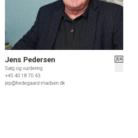
utroligt lysindfald. Den store stue har brændeovn. Der er 3
soverum. Det mindste soverum fremstår i dag med to
enkeltsenge. Derudover er der en hems, så der er i alt otte
sovepladser. Der er to badeværelser med bruseniche.
Der er varmepumpe.
Der er et stort depotrum og garage på i alt 32 m2.
Udlejning:
Jens Pedersen
Huset udlejes for mellem kr. 75 - 90.000,00 til ejer.
Salg og vurdering
+45 40 18 70 43
jep@hedegaard-madsen.dk