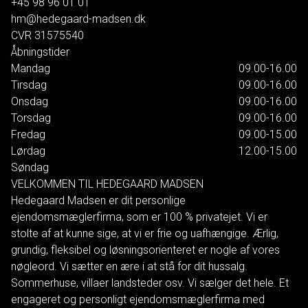
+45 98 96 01 01
hm@hedegaard-madsen.dk
CVR
31575540
Åbningstider
Mandag
09.00-16.00
Tirsdag
09.00-16.00
Onsdag
09.00-16.00
Torsdag
09.00-16.00
Fredag
09.00-15.00
Lørdag
12.00-15.00
Søndag
VELKOMMEN TIL HEDEGAARD MADSEN
Hedegaard Madsen er dit personlige
ejendomsmæglerfirma, som er 100 % privatejet. Vi er
stolte af at kunne sige, at vi er frie og uafhængige. Ærlig,
grundig, fleksibel og løsningsorienteret er nogle af vores
nøgleord. Vi sætter en ære i at stå for dit hussalg.
Sommerhuse, villaer landsteder osv. Vi sælger det hele. Et
engageret og personligt ejendomsmæglerfirma med