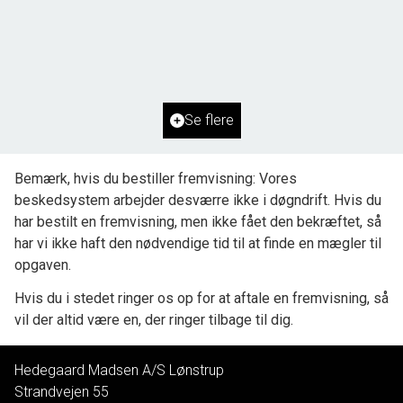
Kragemarken 46, Tornby
9850 Hirtshals
2
Grundareal
2.500
m
Ejendomstype
Fritidsgrund
Se flere
500.000 kr.
Bemærk, hvis du bestiller fremvisning: Vores
beskedsystem arbejder desværre ikke i døgndrift. Hvis du
har bestilt en fremvisning, men ikke fået den bekræftet, så
har vi ikke haft den nødvendige tid til at finde en mægler til
opgaven.
Hvis du i stedet ringer os op for at aftale en fremvisning, så
vil der altid være en, der ringer tilbage til dig.
Hedegaard Madsen A/S Lønstrup
Strandvejen 55