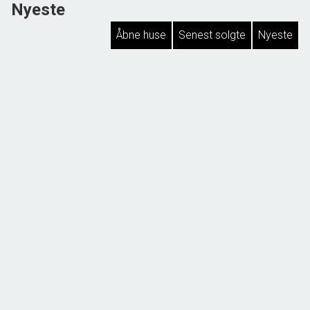
Nyeste
Åbne huse
Senest solgte
Nyeste
Kragemarken 36, Tornby
9850 Hirtshals