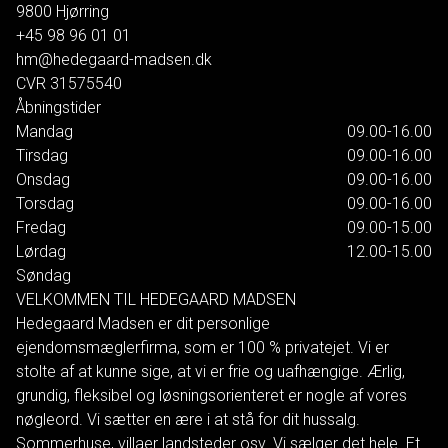
9800
Hjørring
+45 98 96 01 01
hm@hedegaard-madsen.dk
CVR
31575540
Åbningstider
Mandag
09.00-16.00
Tirsdag
09.00-16.00
Onsdag
09.00-16.00
Torsdag
09.00-16.00
Fredag
09.00-15.00
Lørdag
12.00-15.00
Søndag
VELKOMMEN TIL HEDEGAARD MADSEN
Hedegaard Madsen er dit personlige
ejendomsmæglerfirma, som er 100 % privatejet. Vi er
stolte af at kunne sige, at vi er frie og uafhængige. Ærlig,
grundig, fleksibel og løsningsorienteret er nogle af vores
nøgleord. Vi sætter en ære i at stå for dit hussalg.
Sommerhuse, villaer landsteder osv. Vi sælger det hele. Et